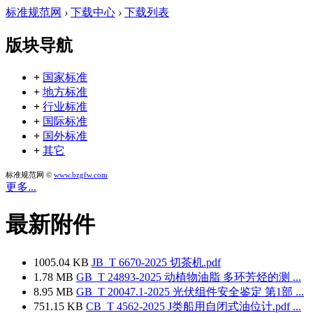
标准规范网
›
下载中心
›
下载列表
版块导航
+
国家标准
+
地方标准
+
行业标准
+
国际标准
+
国外标准
+
其它
标准规范网 ©
www.bzgfw.com
更多...
最新附件
1005.04 KB
JB_T 6670-2025 切茶机.pdf
1.78 MB
GB_T 24893-2025 动植物油脂 多环芳烃的测 ...
8.95 MB
GB_T 20047.1-2025 光伏组件安全鉴定 第1部 ...
751.15 KB
CB_T 4562-2025 J类船用自闭式油位计.pdf ...