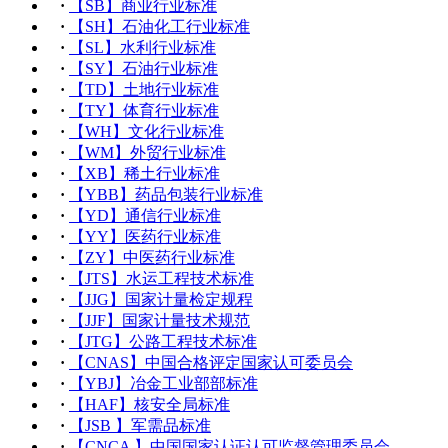
·
【SB】商业行业标准
·
【SH】石油化工行业标准
·
【SL】水利行业标准
·
【SY】石油行业标准
·
【TD】土地行业标准
·
【TY】体育行业标准
·
【WH】文化行业标准
·
【WM】外贸行业标准
·
【XB】稀土行业标准
·
【YBB】药品包装行业标准
·
【YD】通信行业标准
·
【YY】医药行业标准
·
【ZY】中医药行业标准
·
【JTS】水运工程技术标准
·
【JJG】国家计量检定规程
·
【JJF】国家计量技术规范
·
【JTG】公路工程技术标准
·
【CNAS】中国合格评定国家认可委员会
·
【YBJ】冶金工业部部标准
·
【HAF】核安全局标准
·
【JSB 】军需品标准
·
【CNCA 】中国国家认证认可监督管理委员会