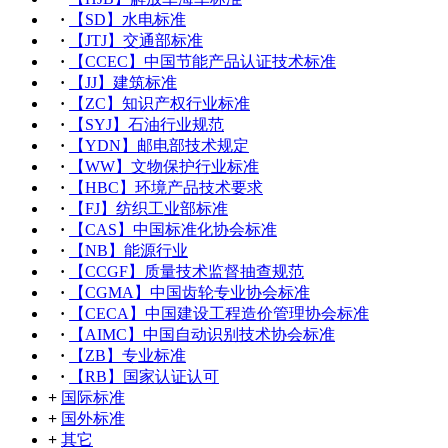
·
【SD】水电标准
·
【JTJ】交通部标准
·
【CCEC】中国节能产品认证技术标准
·
【JJ】建筑标准
·
【ZC】知识产权行业标准
·
【SYJ】石油行业规范
·
【YDN】邮电部技术规定
·
【WW】文物保护行业标准
·
【HBC】环境产品技术要求
·
【FJ】纺织工业部标准
·
【CAS】中国标准化协会标准
·
【NB】能源行业
·
【CCGF】质量技术监督抽查规范
·
【CGMA】中国齿轮专业协会标准
·
【CECA】中国建设工程造价管理协会标准
·
【AIMC】中国自动识别技术协会标准
·
【ZB】专业标准
·
【RB】国家认证认可
+
国际标准
+
国外标准
+
其它