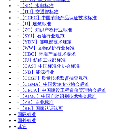
·
【SD】水电标准
·
【JTJ】交通部标准
·
【CCEC】中国节能产品认证技术标准
·
【JJ】建筑标准
·
【ZC】知识产权行业标准
·
【SYJ】石油行业规范
·
【YDN】邮电部技术规定
·
【WW】文物保护行业标准
·
【HBC】环境产品技术要求
·
【FJ】纺织工业部标准
·
【CAS】中国标准化协会标准
·
【NB】能源行业
·
【CCGF】质量技术监督抽查规范
·
【CGMA】中国齿轮专业协会标准
·
【CECA】中国建设工程造价管理协会标准
·
【AIMC】中国自动识别技术协会标准
·
【ZB】专业标准
·
【RB】国家认证认可
+
国际标准
+
国外标准
+
其它