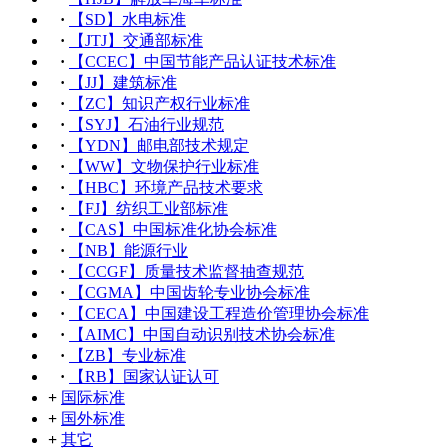
·
【SD】水电标准
·
【JTJ】交通部标准
·
【CCEC】中国节能产品认证技术标准
·
【JJ】建筑标准
·
【ZC】知识产权行业标准
·
【SYJ】石油行业规范
·
【YDN】邮电部技术规定
·
【WW】文物保护行业标准
·
【HBC】环境产品技术要求
·
【FJ】纺织工业部标准
·
【CAS】中国标准化协会标准
·
【NB】能源行业
·
【CCGF】质量技术监督抽查规范
·
【CGMA】中国齿轮专业协会标准
·
【CECA】中国建设工程造价管理协会标准
·
【AIMC】中国自动识别技术协会标准
·
【ZB】专业标准
·
【RB】国家认证认可
+
国际标准
+
国外标准
+
其它