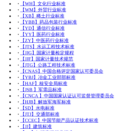
·
【WH】文化行业标准
·
【WM】外贸行业标准
·
【XB】稀土行业标准
·
【YBB】药品包装行业标准
·
【YD】通信行业标准
·
【YY】医药行业标准
·
【ZY】中医药行业标准
·
【JTS】水运工程技术标准
·
【JJG】国家计量检定规程
·
【JJF】国家计量技术规范
·
【JTG】公路工程技术标准
·
【CNAS】中国合格评定国家认可委员会
·
【YBJ】冶金工业部部标准
·
【HAF】核安全局标准
·
【JSB 】军需品标准
·
【CNCA 】中国国家认证认可监督管理委员会
·
【HJB】解放军海军标准
·
【SD】水电标准
·
【JTJ】交通部标准
·
【CCEC】中国节能产品认证技术标准
·
【JJ】建筑标准