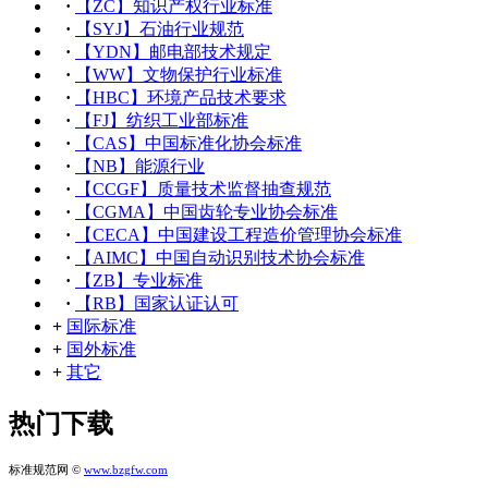
·
【ZC】知识产权行业标准
·
【SYJ】石油行业规范
·
【YDN】邮电部技术规定
·
【WW】文物保护行业标准
·
【HBC】环境产品技术要求
·
【FJ】纺织工业部标准
·
【CAS】中国标准化协会标准
·
【NB】能源行业
·
【CCGF】质量技术监督抽查规范
·
【CGMA】中国齿轮专业协会标准
·
【CECA】中国建设工程造价管理协会标准
·
【AIMC】中国自动识别技术协会标准
·
【ZB】专业标准
·
【RB】国家认证认可
+
国际标准
+
国外标准
+
其它
热门下载
标准规范网 ©
www.bzgfw.com