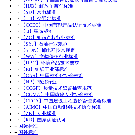
·
【HJB】解放军海军标准
·
【SD】水电标准
·
【JTJ】交通部标准
·
【CCEC】中国节能产品认证技术标准
·
【JJ】建筑标准
·
【ZC】知识产权行业标准
·
【SYJ】石油行业规范
·
【YDN】邮电部技术规定
·
【WW】文物保护行业标准
·
【HBC】环境产品技术要求
·
【FJ】纺织工业部标准
·
【CAS】中国标准化协会标准
·
【NB】能源行业
·
【CCGF】质量技术监督抽查规范
·
【CGMA】中国齿轮专业协会标准
·
【CECA】中国建设工程造价管理协会标准
·
【AIMC】中国自动识别技术协会标准
·
【ZB】专业标准
·
【RB】国家认证认可
+
国际标准
+
国外标准