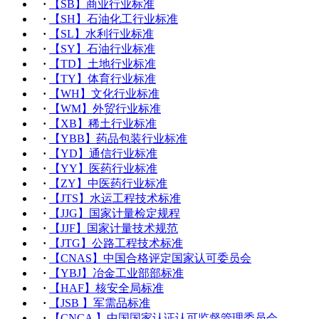
·
【SB】商业行业标准
·
【SH】石油化工行业标准
·
【SL】水利行业标准
·
【SY】石油行业标准
·
【TD】土地行业标准
·
【TY】体育行业标准
·
【WH】文化行业标准
·
【WM】外贸行业标准
·
【XB】稀土行业标准
·
【YBB】药品包装行业标准
·
【YD】通信行业标准
·
【YY】医药行业标准
·
【ZY】中医药行业标准
·
【JTS】水运工程技术标准
·
【JJG】国家计量检定规程
·
【JJF】国家计量技术规范
·
【JTG】公路工程技术标准
·
【CNAS】中国合格评定国家认可委员会
·
【YBJ】冶金工业部部标准
·
【HAF】核安全局标准
·
【JSB 】军需品标准
·
【CNCA 】中国国家认证认可监督管理委员会